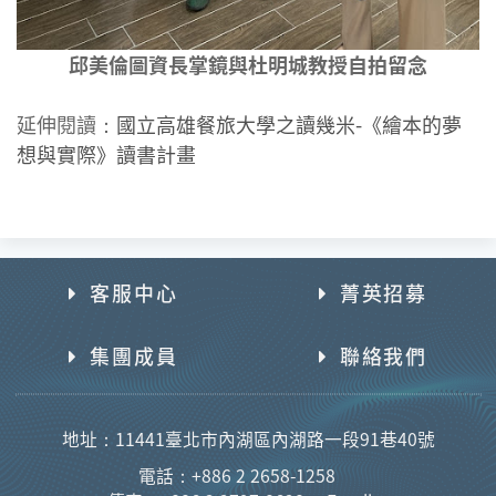
邱美倫圖資長掌鏡與杜明城教授自拍留念
延伸閱讀：
國立高雄餐旅大學之讀幾米-《繪本的夢
想與實際》讀書計畫
客服中心
菁英招募
集團成員
聯絡我們
地址：11441臺北市內湖區內湖路一段91巷40號
電話：+886 2 2658-1258