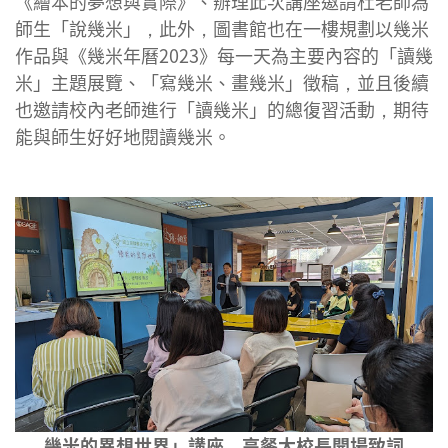
《繪本的夢想與實際》、辦理此次講座邀請杜老師為
師生「說幾米」，此外，圖書館也在一樓規劃以幾米
作品與《幾米年曆2023》每一天為主要內容的「讀幾
米」主題展覽、「寫幾米、畫幾米」徵稿，並且後續
也邀請校內老師進行「讀幾米」的總復習活動，期待
能與師生好好地閱讀幾米。
幾米的異想世界」講座，高餐大校長開場致詞